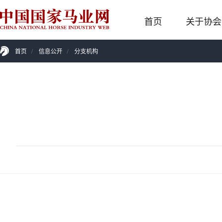
首页
关于协会
首页
/
信息公开
/
分支机构