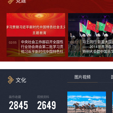
党建
中央社会工作部召开全国性
马上同行 彰显大国
02/05
05/12
行业协会商会第二批学习贯
——2014世界汗
彻习近平新时代中国特色社
特别大会暨中国马
会主义思想主题教育总结会
周年记
图片视频
文化
画作收藏
视频资料
2845
2649