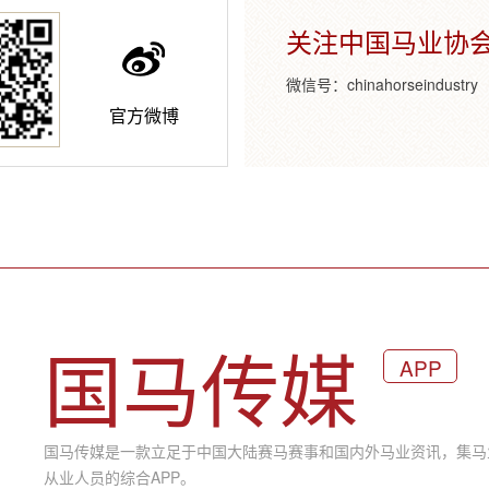
关注中国马业协
微信号：chinahorseindustry
官方微博
国马传媒
APP
国马传媒是一款立足于中国大陆赛马赛事和国内外马业资讯，集马
从业人员的综合APP。