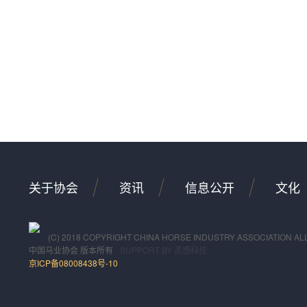
关于协会
资讯
信息公开
文化
(C) 2018 COPYRIGHT CHINA HORSE INDUSTRY ASSOCIATION AL
中国马业协会
版本所有
SUPPORT BY
灵感科技
京ICP备08008438号-10