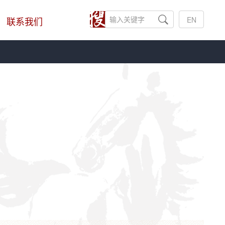
联系我们
EN