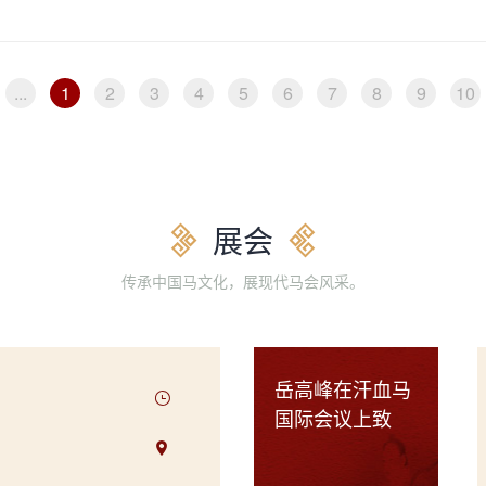
...
1
2
3
4
5
6
7
8
9
10
展会
传承中国马文化，展现代马会风采。
岳高峰在汗血马
国际会议上致
辞，土库曼斯坦
副总理会晤中国