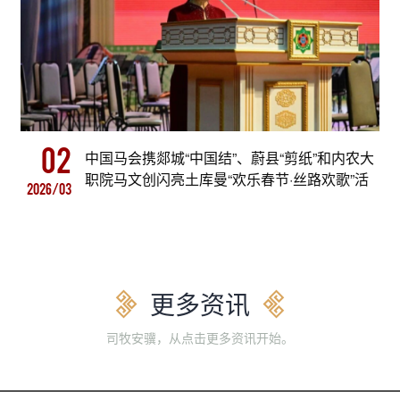
02
中国马会携郯城“中国结”、蔚县“剪纸”和内农大
职院马文创闪亮土库曼“欢乐春节·丝路欢歌”活
2026/03
动
更多资讯
司牧安骥，从点击更多资讯开始。